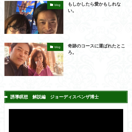
もしかしたら愛かもしれな
blog
い。
奇跡のコースに運ばれたとこ
blog
ろ。
誘導瞑想 解説編 ジョーディスペンザ博士
動
画
プ