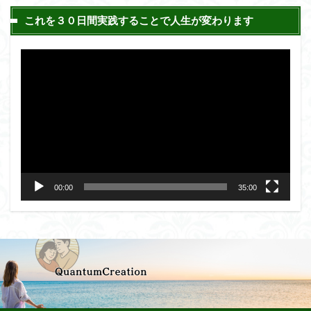
これを３０日間実践することで人生が変わります
動
画
プ
レ
ー
ヤ
ー
00:00
35:00