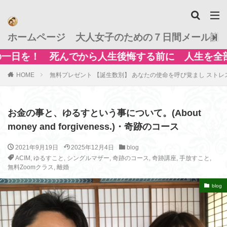
ホームページ
大人女子のための７日間メール講
ら人生後悔する前に 人生を全部換えてしまいまし
HOME
無料プレゼント 【誕生数別】 あなたの使命を呼び覚まし ストレ
お金の事と、ゆるすという事について。(About
money and forgiveness.)・奇跡のコース
2021年9月19日
2025年12月4日
blog
ACIM
,
ゆるすこと
,
シングルマザー
,
奇跡のコース
,
奇跡講座
,
手放すこと
,
無料Zoomクラス
,
離婚
blog