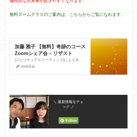
犠牲的な出来事が起きやすくなります。
無料ズームクラスのご案内は、こちらからご覧になれます。
加藤 雅子 【無料】奇跡のコース
Zoomシェア会 – リザスト
|スピリチュアルリーディング|により共に受け取り、|永遠のパートナー|、|超絶納得のパートナーを引き寄せる|、|ヒーリングセッション|をして、|シングルマザー応援ブログ|を書いています。 スピリチュアル・カウンセラー 加藤 雅子
resast.jp
＼ 最新情報をチェ
ック ／