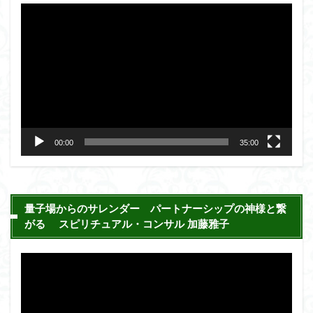
動
画
プ
レ
ー
ヤ
ー
00:00
35:00
量子場からのサレンダー パートナーシップの神様と繋
がる スピリチュアル・コンサル 加藤雅子
動
画
プ