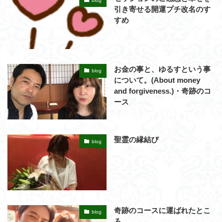
blog
引き寄せる開運プチ改名のす
すめ
お金の事と、ゆるすという事
blog
について。(About money
and forgiveness.)・奇跡のコ
ース
聖霊の縁結び
blog
奇跡のコースに運ばれたとこ
blog
ろ。