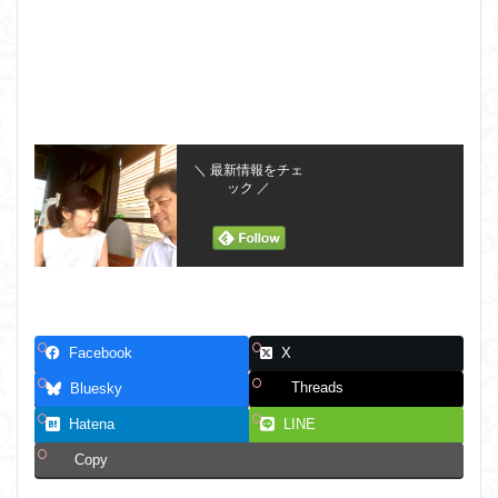
＼ 最新情報をチェ
ック ／
Facebook
X
Threads
Bluesky
Hatena
LINE
Copy