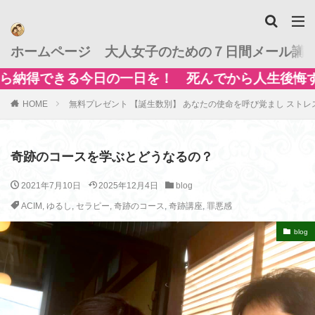
ホームページ
大人女子のための７日間メール講
日の一日を！ 死んでから人生後悔する前に 人生
HOME
無料プレゼント 【誕生数別】 あなたの使命を呼び覚まし ストレ
奇跡のコースを学ぶとどうなるの？
2021年7月10日
2025年12月4日
blog
ACIM
,
ゆるし
,
セラピー
,
奇跡のコース
,
奇跡講座
,
罪悪感
blog