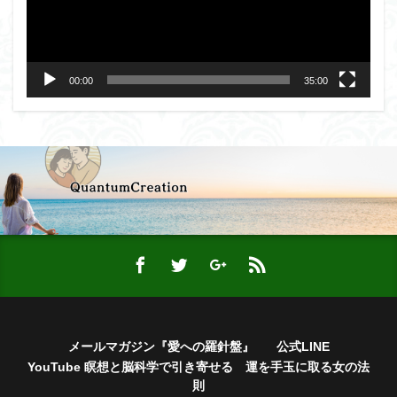
ー
ヤ
ー
00:00
35:00
メールマガジン『愛への羅針盤』
公式LINE
YouTube 瞑想と脳科学で引き寄せる 運を手玉に取る女の法
則