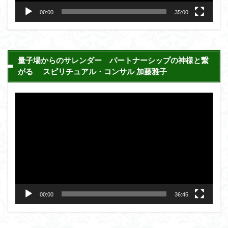
ー
00:00
35:00
量子場からのサレンダー パートナーシップの神様と繋
がる スピリチュアル・コンサル 加藤雅子
動
画
プ
レ
ー
ヤ
ー
00:00
36:45