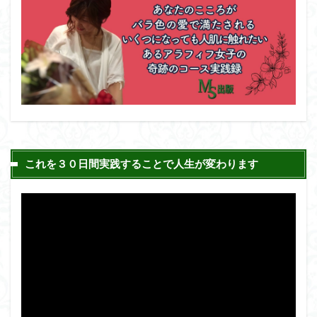
これを３０日間実践することで人生が変わります
動
画
プ
レ
ー
ヤ