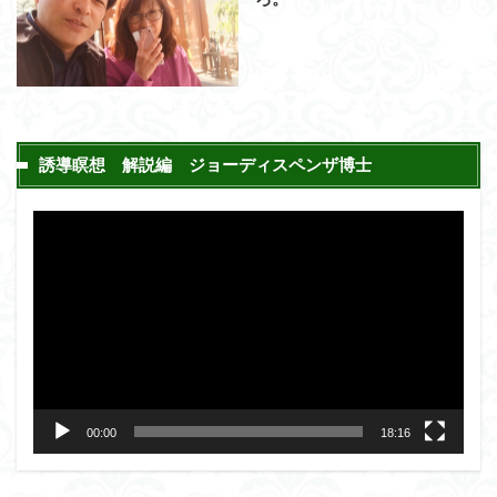
誘導瞑想 解説編 ジョーディスペンザ博士
動
画
プ
レ
ー
ヤ
ー
00:00
18:16