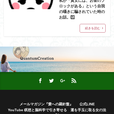
私が「貴女には、お金のブ
ロックがある」という自我
の囁きに騙されていた時の
お話。1️⃣
続きを読む
メールマガジン『愛への羅針盤』
公式LINE
YouTube 瞑想と脳科学で引き寄せる 運を手玉に取る女の法