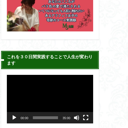
これを３０日間実践することで人生が変わり
ます
動
画
プ
レ
ー
00:00
35:00
ヤ