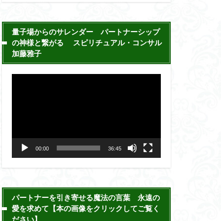
ー
量子場からのサレンダー パートナーシップ
の神様と繋がる スピリチュアル・コンサル
加藤雅子
動
画
プ
レ
ー
00:00
36:45
ヤ
ー
パートナーを引き寄せる魔法の言葉 永遠の
愛を求めて【本の画像をクリックしてご覧く
ださい】