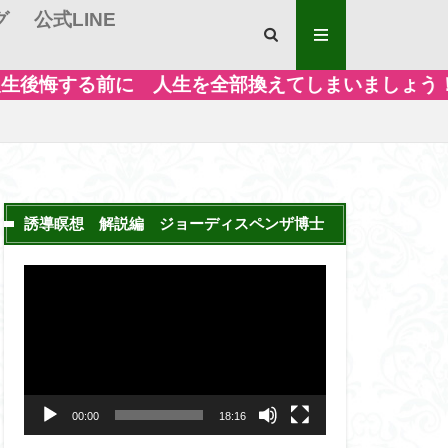
グ
公式LINE
を全部換えてしまいましょう！
誘導瞑想 解説編 ジョーディスペンザ博士
動
画
プ
レ
ー
00:00
18:16
ヤ